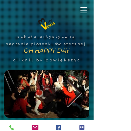
szkoła artystyczna
nagranie piosenki świątecznej
OH HAPPY DAY
kliknij by powiększyć
powrót