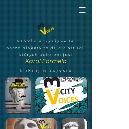
szkoła artystyczna
nasze plakaty to dzieła sztuki,
których autorem jest
Karol Formela
kliknij w zdjęcie