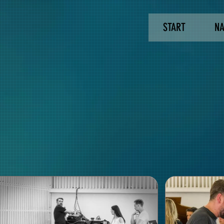
START
NA