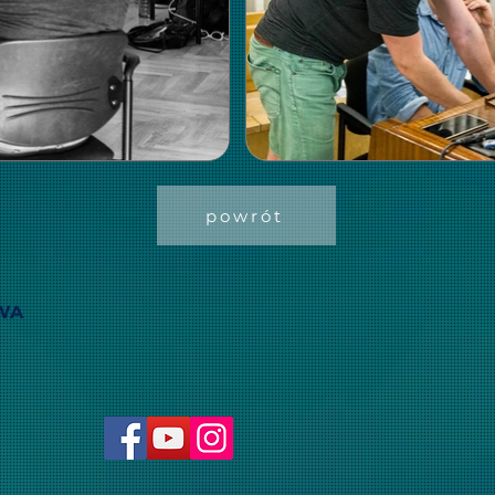
powrót
WA