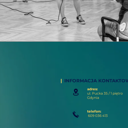
|
INFORMACJA KONTAKTO
adres:
ul. Pucka 35 / 1 piętro
Gdynia
telefon:
609 036 413