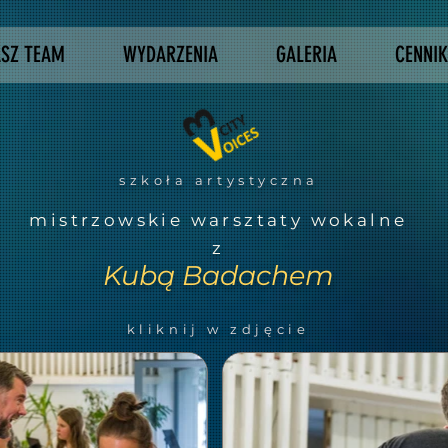
SZ TEAM
WYDARZENIA
GALERIA
CENNIK
szkoła artystyczna
mistrzowskie warsztaty wokalne
z
Kubą Badachem
kliknij w zdjęcie