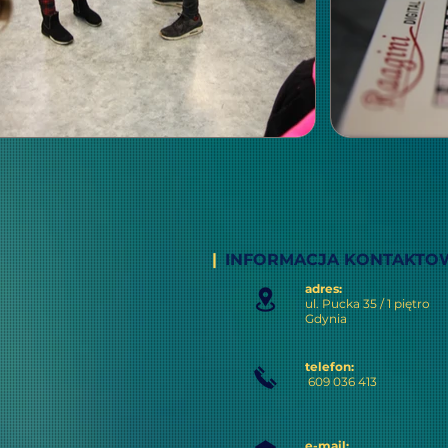
|
INFORMACJA KONTAKTO
adres:
ul. Pucka 35 / 1 piętro
Gdynia
telefon:
609 036 413
e-mail: