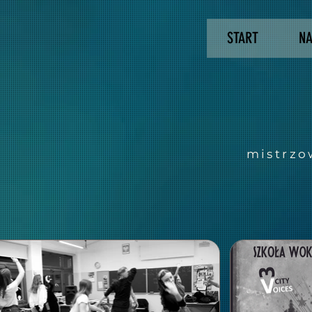
START
NA
mistrzo