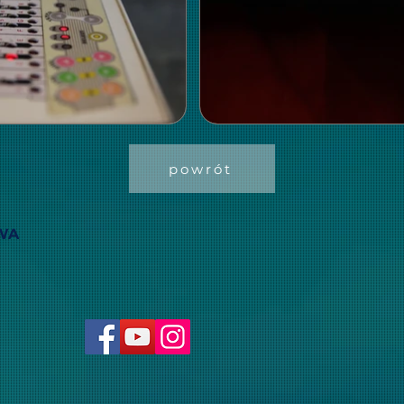
powrót
WA