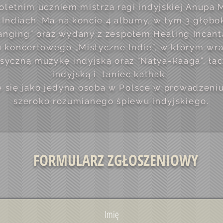
oletnim uczniem mistrza ragi indyjskiej Anupa M
w Indiach. Ma na koncie 4 albumy, w tym 3 głęb
hanging” oraz wydany z zespołem Healing Incanta
 koncertowego „Mistyczne Indie”, w którym wr
asyczną muzykę indyjską oraz “Natya-Raaga”, ł
indyjską i taniec kathak.
je się jako jedyna osoba w Polsce w prowadzeni
szeroko rozumianego śpiewu indyjskiego.
FORMULARZ ZGŁOSZENIOWY