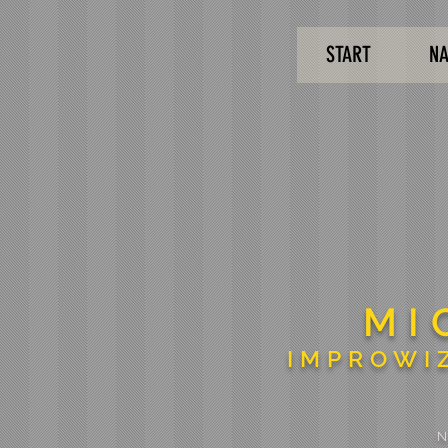
START
NA
MI
IMPROWI